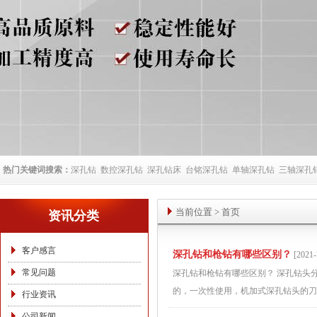
热门关键词搜索：
深孔钻
数控深孔钻
深孔钻床
台铭深孔钻
单轴深孔钻
三轴深孔
当前位置
>
首页
资讯分类
客户感言
深孔钻和枪钻有哪些区别？
[2021-
常见问题
深孔钻和枪钻有哪些区别？ 深孔钻头
的，一次性使用，机加式深孔钻头的刀
行业资讯
公司新闻