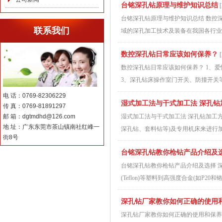
台铭深孔钻原理与维护知识总结
[
台铭深孔钻原理与维护知识总结 数控
联系我们
域的深孔加工技术及装备在我国各行业
数控深孔钻日常应该如何保养？
[
数控深孔钻日常应该如何保养？ 1、
3、深孔钻床操作室门开关、防撞开关等
电 话：0769-82306229
湿式加工法与干式加工法 深孔钻
传 真：0769-81891297
邮 箱：dgtmdhd@126.com
湿式加工法与干式加工法 深孔钻加工
地 址：广东东莞市茶山镇南社红峰一
深孔钻、套料钻等)及专用机床来进行加
街8号
台铭深孔钻教你枪钻产品介绍及
台铭深孔钻教你枪钻产品介绍及选择 
(Teflon)等塑料到高强度合金(如P
深孔钻厂家教你如何正确的使用
深孔钻厂家教你如何正确的使用和保养