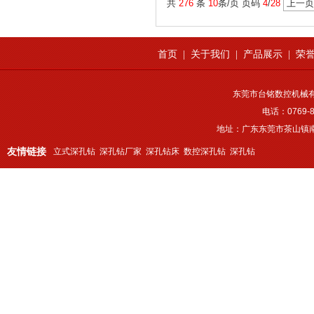
共
276
条
10
条/页 页码
4
/
28
上一页
首页
|
关于我们
|
产品展示
|
荣
东莞市台铭数控机械
电话：0769-8
地址：广东东莞市茶山镇南
友情链接
立式深孔钻
深孔钻厂家
深孔钻床
数控深孔钻
深孔钻